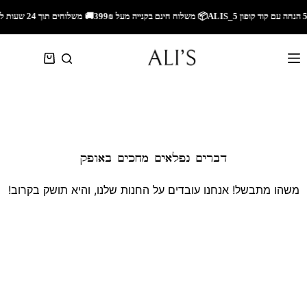
🚚 משלוחים תוך 24 שעות לאזור השרון🚚 משלוחים מהירים לכל הארץ🎁 5% הנחה עם קוד קופון ALIS_5📦 משלוח חינם בקנייה מעל 299₪
דברים נפלאים מחכים באופק
משהו מתבשל! אנחנו עובדים על החנות שלנו, והיא תושק בקרוב!