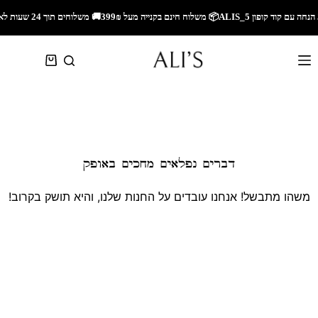
🚚 משלוחים תוך 24 שעות לאזור השרון🚚 משלוחים מהירים לכל הארץ🎁 5% הנחה עם קוד קופון ALIS_5📦 משלוח חינם בקנייה מעל 299₪
דברים נפלאים מחכים באופק
משהו מתבשל! אנחנו עובדים על החנות שלנו, והיא תושק בקרוב!