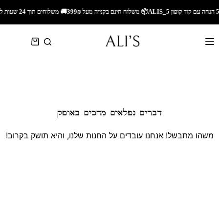
🚚 משלוחים תוך 24 שעות לאזור השרון🚚 משלוחים מהירים לכל הארץ🎁 5% הנחה עם קוד קופון ALIS_5📦 משלוח חינם בקנייה מעל 299₪
דברים נפלאים מחכים באופק
משהו מתבשל! אנחנו עובדים על החנות שלנו, והיא תושק בקרוב!