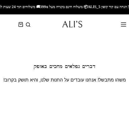
🚚 משלוחים תוך 24 שעות לאזור השרון🚚 משלוחים מהירים לכל הארץ🎁 5% הנחה עם קוד קופון ALIS_5📦 משלוח חינם בקנייה מעל 299₪
דברים נפלאים מחכים באופק
משהו מתבשל! אנחנו עובדים על החנות שלנו, והיא תושק בקרוב!