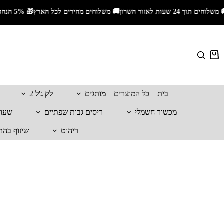
משלוחים תוך 24 שעות לאזור השרון🚚 משלוחים מהירים לכל הארץ🎁 5% הנחה עם קוד קופון ALIS_5📦 משלוח חינם בקנייה מעל 399₪
בית
כל המוצרים
מותגים
לק ג'ל 2
מכשור חשמלי
ריסים גבות שפתיים
שעווה
ריהוט
שיזוף בהת