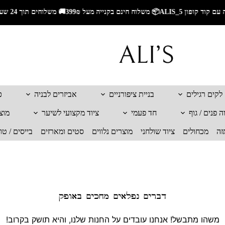
🚚 משלוחים תוך 24 שעות לאזור השרון🚚 משלוחים מהירים לכל הארץ🎁 5% הנחה עם קוד קופון ALIS_5📦 משלוח חינם בקנייה מעל 299₪
לקים רגילים
בניית ציפורניים
אביזרים לבניה
כ
 פנים / גוף
חד פעמי
ציוד מקצועי לשיער
מוצ
זה
מכחולים
ציוד שולחני
מוצרים נלווים
סטים ומארזים
בייסים / טו
דברים נפלאים מחכים באופק
משהו מתבשל! אנחנו עובדים על החנות שלנו, והיא תושק בקרוב!