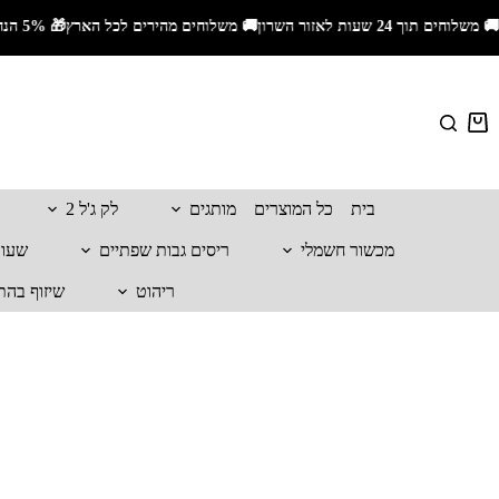
🚚 משלוחים תוך 24 שעות לאזור השרון🚚 משלוחים מהירים לכל הארץ🎁 5% הנחה עם קוד קופון ALIS_5📦 משלוח חינם בקנייה מעל 399₪
בית
כל המוצרים
מותגים
לק ג'ל 2
מכשור חשמלי
ריסים גבות שפתיים
שעווה
ריהוט
שיזוף בהת