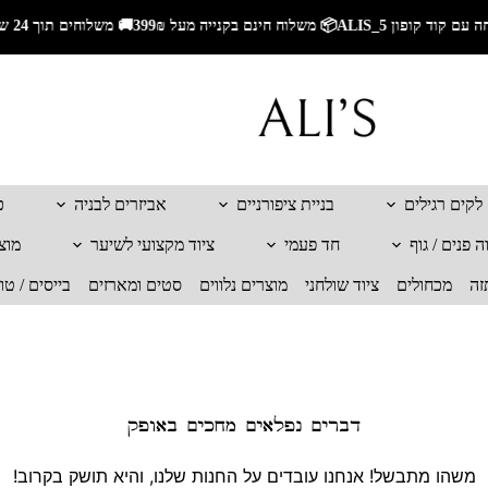
🚚 משלוחים תוך 24 שעות לאזור השרון🚚 משלוחים מהירים לכל הארץ🎁 5% הנחה עם קוד קופון ALIS_5📦 משלוח חינם בקנייה מעל 299₪
לקים רגילים
בניית ציפורניים
אביזרים לבניה
כ
 פנים / גוף
חד פעמי
ציוד מקצועי לשיער
מוצ
זה
מכחולים
ציוד שולחני
מוצרים נלווים
סטים ומארזים
בייסים / טו
דברים נפלאים מחכים באופק
משהו מתבשל! אנחנו עובדים על החנות שלנו, והיא תושק בקרוב!