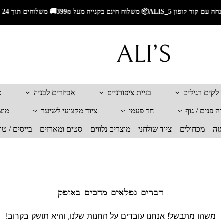
🚚 משלוחים תוך 24 שעות לאזור השרון🚚 משלוחים מהירים לכל הארץ🎁 5% הנחה עם קוד קופון ALIS_5📦 משלוח חינם בקנייה מעל 299₪
לקים רגילים
בניית ציפורניים
אביזרים לבניה
כ
 פנים / גוף
חד פעמי
ציוד מקצועי לשיער
מוצ
זה
מכחולים
ציוד שולחני
מוצרים נלווים
סטים ומארזים
בייסים / טו
דברים נפלאים מחכים באופק
משהו מתבשל! אנחנו עובדים על החנות שלנו, והיא תושק בקרוב!