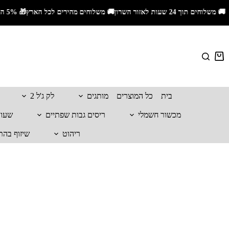
🚚 משלוחים תוך 24 שעות לאזור השרון🚚 משלוחים מהירים לכל הארץ🎁 5% הנחה עם קוד קופון ALIS_5📦 משלוח חינם בקנייה מעל 399₪
בית
כל המוצרים
מותגים
לק ג'ל 2
מכשור חשמלי
ריסים גבות שפתיים
שעווה
ריהוט
שיזוף בהת