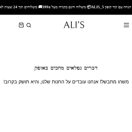
🚚 משלוחים תוך 24 שעות לאזור השרון🚚 משלוחים מהירים לכל הארץ🎁 5% הנחה עם קוד קופון ALIS_5📦 משלוח חינם בקנייה מעל 299₪
דברים נפלאים מחכים באופק
משהו מתבשל! אנחנו עובדים על החנות שלנו, והיא תושק בקרוב!