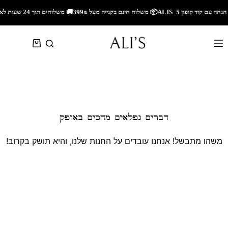
🚚 משלוחים תוך 24 שעות לאזור השרון🚚 משלוחים מהירים לכל הארץ🎁 5% הנחה עם קוד קופון ALIS_5📦 משלוח חינם בקנייה מעל 299₪
דברים נפלאים מחכים באופק
משהו מתבשל! אנחנו עובדים על החנות שלנו, והיא תושק בקרוב!