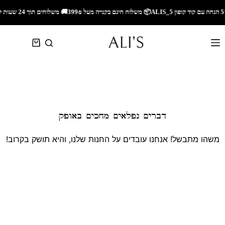
🚚 משלוחים תוך 24 שעות לאזור השרון🚚 משלוחים מהירים לכל הארץ🎁 5% הנחה עם קוד קופון ALIS_5📦 משלוח חינם בקנייה מעל 299₪
דברים נפלאים מחכים באופק
משהו מתבשל! אנחנו עובדים על החנות שלנו, והיא תושק בקרוב!