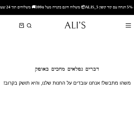
🚚 משלוחים תוך 24 שעות לאזור השרון🚚 משלוחים מהירים לכל הארץ🎁 5% הנחה עם קוד קופון ALIS_5📦 משלוח חינם בקנייה מעל 299₪
דברים נפלאים מחכים באופק
משהו מתבשל! אנחנו עובדים על החנות שלנו, והיא תושק בקרוב!