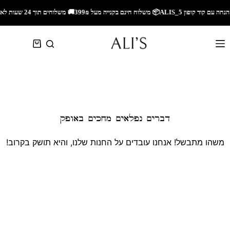
🚚 משלוחים תוך 24 שעות לאזור השרון🚚 משלוחים מהירים לכל הארץ🎁 5% הנחה עם קוד קופון ALIS_5📦 משלוח חינם בקנייה מעל 299₪
דברים נפלאים מחכים באופק
משהו מתבשל! אנחנו עובדים על החנות שלנו, והיא תושק בקרוב!