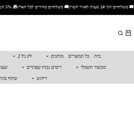
🚚 משלוחים תוך 24 שעות לאזור השרון🚚 משלוחים מהירים לכל הארץ🎁 5% הנחה עם קוד קופון ALIS_5📦 משלוח חינם בקנייה מעל 399₪
בית
כל המוצרים
מותגים
לק ג'ל 2
מכשור חשמלי
ריסים גבות שפתיים
שעווה
ריהוט
שיזוף בהת