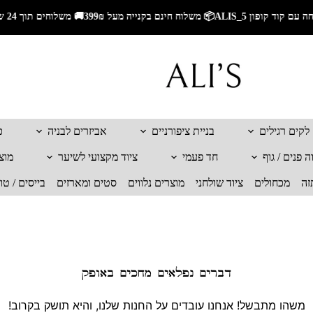
🚚 משלוחים תוך 24 שעות לאזור השרון🚚 משלוחים מהירים לכל הארץ🎁 5% הנחה עם קוד קופון ALIS_5📦 משלוח חינם בקנייה מעל 299₪
לקים רגילים
בניית ציפורניים
אביזרים לבניה
כ
 פנים / גוף
חד פעמי
ציוד מקצועי לשיער
מוצ
זה
מכחולים
ציוד שולחני
מוצרים נלווים
סטים ומארזים
בייסים / טו
דברים נפלאים מחכים באופק
משהו מתבשל! אנחנו עובדים על החנות שלנו, והיא תושק בקרוב!