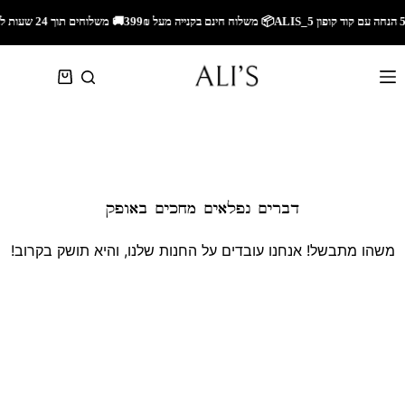
🚚 משלוחים תוך 24 שעות לאזור השרון🚚 משלוחים מהירים לכל הארץ🎁 5% הנחה עם קוד קופון ALIS_5📦 משלוח חינם בקנייה מעל 299₪
דברים נפלאים מחכים באופק
משהו מתבשל! אנחנו עובדים על החנות שלנו, והיא תושק בקרוב!